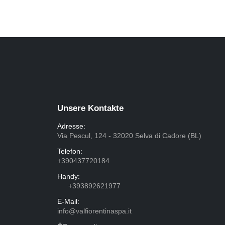
Unsere Kontakte
Adresse:
Via Pescul, 124 - 32020 Selva di Cadore (BL)
Telefon:
+390437720184
Handy:
+393892621977
E-Mail:
info@valfiorentinaspa.it