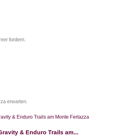
rer fordern.
zza erwarten.
Wege zwi
Gravity & Enduro Trails am...
un...