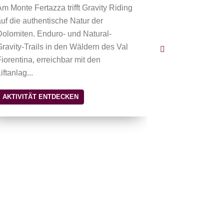
Am Monte Fertazza trifft Gravity Riding
Am Monte Ferta
auf die authentische Natur der
einige der sp
Dolomiten. Enduro- und Natural-
der UNESCO-
Gravity-Trails in den Wäldern des Val
Panoramaweg
Fiorentina, erreichbar mit den
und naturver
iftanlag...
das Val Fiorent
AKTIVITÄT ENTDECKEN
AKTIVITÄT 