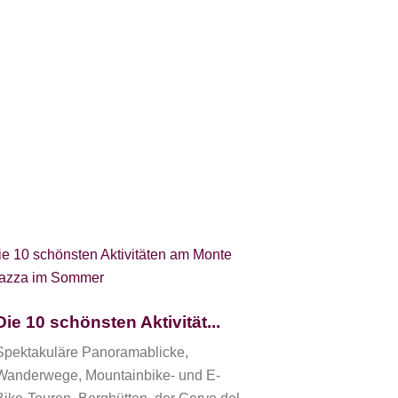
Salere, die
Die Piste Sal
Die 10 schönsten Aktivität...
Abfahrten am
Spektakuläre Panoramablicke,
von Dolomiti 
Wanderwege, Mountainbike- und E-
legendären Pi