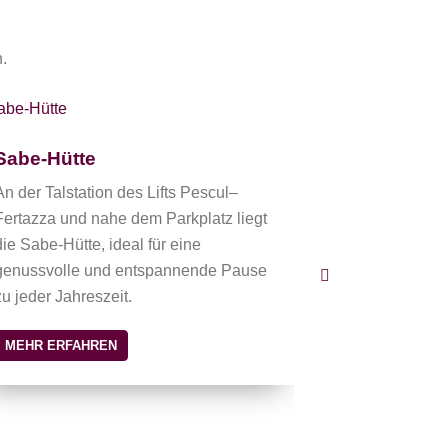
.
Ski & Bike 
Sabe-Hütte
Das Ski & Bik
An der Talstation des Lifts Pescul–
der ideale An
Fertazza und nahe dem Parkplatz liegt
für Verleih, S
die Sabe-Hütte, ideal für eine
für Skifahrer,
genussvolle und entspannende Pause
Direkt an der 
zu jeder Jahreszeit.
MEHR ERFAH
MEHR ERFAHREN