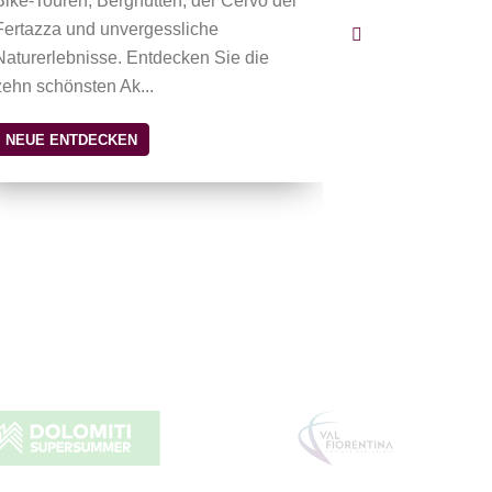
Bike-Touren, Berghütten, der Cervo del
Skigebiete a
Fertazza und unvergessliche
2026 inv...
Naturerlebnisse. Entdecken Sie die
NEUE ENTDE
zehn schönsten Ak...
NEUE ENTDECKEN