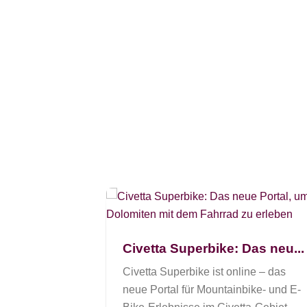
März 20...
r Jahre auf der
Civetta Superbike: Das neu...
ke! Lastie
tsames
Civetta Superbike ist online – das
i dem Stil,
neue Portal für Mountainbike- und E-