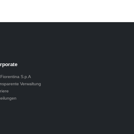
rporate
 Fiorentina S.p.A
nsparente Verwaltung
riere
teilungen