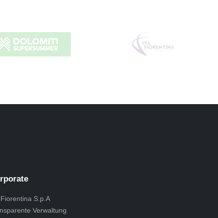
rporate
 Fiorentina S.p.A
nsparente Verwaltung