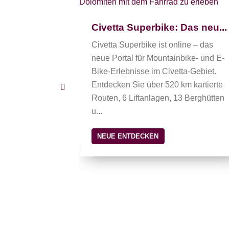
März 20...
r Jahre auf der
Civetta Superbike: Das neu...
ke! Lastie
tsames
Civetta Superbike ist online – das
i dem Stil,
neue Portal für Mountainbike- und E-
ssene
Bike-Erlebnisse im Civetta-Gebiet.
Entdecken Sie über 520 km kartierte
Routen, 6 Liftanlagen, 13 Berghütten
u...
NEUE ENTDECKEN