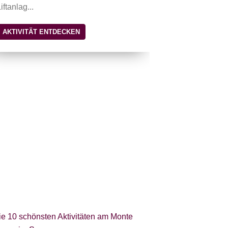
iftanlag...
das Val Fiorent
AKTIVITÄT ENTDECKEN
AKTIVITÄT 