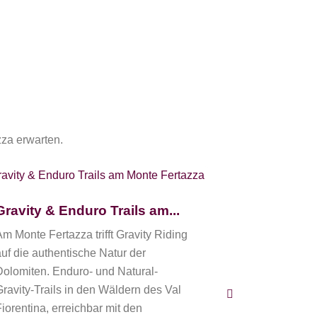
zza erwarten.
Wege zwi
Gravity & Enduro Trails am...
un...
Am Monte Fertazza trifft Gravity Riding
Am Monte Ferta
auf die authentische Natur der
einige der sp
Dolomiten. Enduro- und Natural-
der UNESCO-
Gravity-Trails in den Wäldern des Val
Panoramaweg
Fiorentina, erreichbar mit den
und naturver