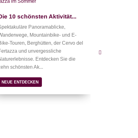
Salere, die
Die Piste Sal
Die 10 schönsten Aktivität...
Abfahrten am
Spektakuläre Panoramablicke,
von Dolomiti 
Wanderwege, Mountainbike- und E-
legendären Pi
Bike-Touren, Berghütten, der Cervo del
Skigebiete a
Fertazza und unvergessliche
2026 inv...
Naturerlebnisse. Entdecken Sie die
NEUE ENTDE
zehn schönsten Ak...
NEUE ENTDECKEN