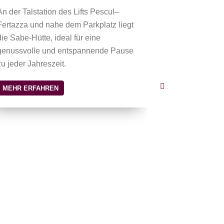
An der Talstation des Lifts Pescul–
Fertazza und nahe dem Parkplatz liegt
die Sabe-Hütte, ideal für eine
genussvolle und entspannende Pause
zu jeder Jahreszeit.
Ski & Bike 
MEHR ERFAHREN
Das Ski & Bik
der ideale An
für Verleih, S
für Skifahrer,
Direkt an der 
MEHR ERFAH