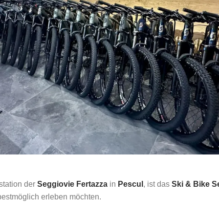
lstation der
Seggiovie Fertazza
in
Pescul
, ist das
Ski & Bike S
bestmöglich erleben möchten.