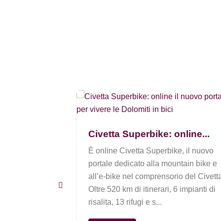
arzo 20...
lla storica
Civetta Superbike: online...
ind è una
m vintage dove
È online Civetta Superbike, il nuovo
 goliardico sono
portale dedicato alla mountain bike e
all’e-bike nel comprensorio del Civett
Oltre 520 km di itinerari, 6 impianti di
risalita, 13 rifugi e s...