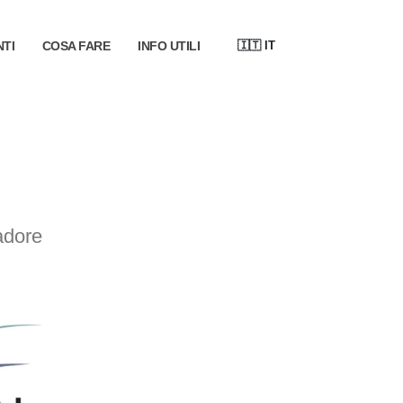
🇮🇹
IT
NTI
COSA FARE
INFO UTILI
adore