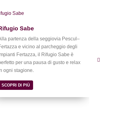
Ski & Bike 
Rifugio Sabe
Lo Ski & Bike 
Alla partenza della seggiovia Pescul–
punto di rifer
Fertazza e vicino al parcheggio degli
noleggio, assi
impianti Fertazza, il Rifugio Sabe è
a sciatori, bik
perfetto per una pausa di gusto e relax
Situato alla p
in ogni stagione.
SCOPRI DI PI
SCOPRI DI PIÙ