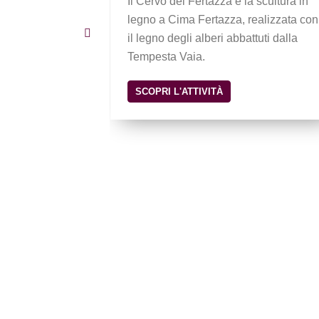
ra e classica,
Il Cervo del Fertazza è la scultura in
eggio sci.
legno a Cima Fertazza, realizzata con
il legno degli alberi abbattuti dalla
Tempesta Vaia.
SCOPRI L'ATTIVITÀ