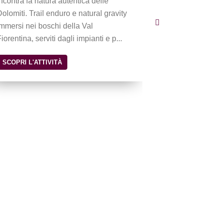
incontra la natura autentica delle
delle Dolomi
Dolomiti. Trail enduro e natural gravity
panoramiche, s
immersi nei boschi della Val
immersi nella 
iorentina, serviti dagli impianti e p...
SCOPRI L'ATT
SCOPRI L'ATTIVITÀ