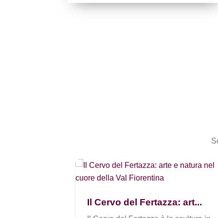
Sc
Peronaz a
Il Cervo del Fertazza: art...
per tutti i