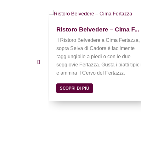
Lorenzi...
Ristoro Belvedere – Cima F...
enzini è il
scul per
Il Ristoro Belvedere a Cima Fertazza,
rvizi dedicati
sopra Selva di Cadore è facilmente
ionisti.
raggiungibile a piedi o con le due
i impia...
seggiovie Fertazza. Gusta i piatti tipici
e ammira il Cervo del Fertazza
SCOPRI DI PIÙ