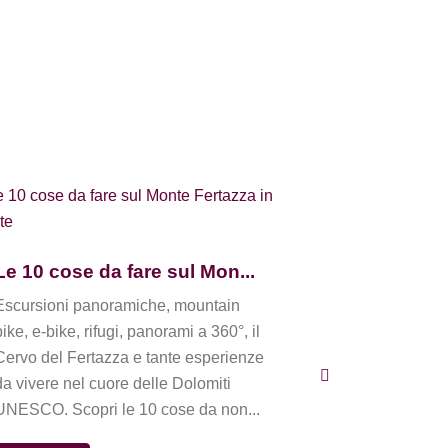
Salere, la p
La Pista Saler
Le 10 cose da fare sul Mon...
discese del M
Escursioni panoramiche, mountain
scelta da Dolo
bike, e-bike, rifugi, panorami a 360°, il
piste iconich
Cervo del Fertazza e tante esperienze
dolomitici. Ne
da vivere nel cuore delle Dolomiti
Fe...
UNESCO. Scopri le 10 cose da non...
VEDI NEWS