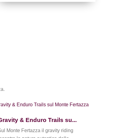
za.
Sentieri tr
Gravity & Enduro Trails su...
Sul Monte Fert
Sul Monte Fertazza il gravity riding
alcuni dei pan