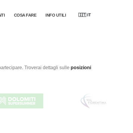
🇮🇹
IT
NTI
COSA FARE
INFO UTILI
 partecipare. Troverai dettagli sulle
posizioni