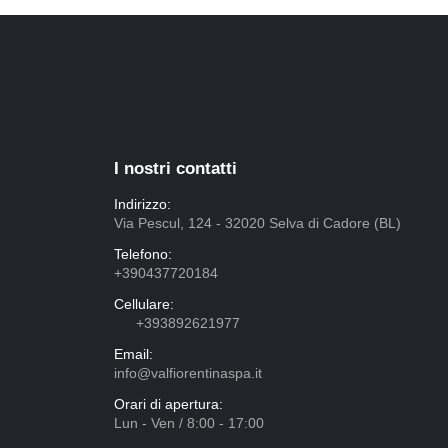
I nostri contatti
Indirizzo:
Via Pescul, 124 - 32020 Selva di Cadore (BL)
Telefono:
+390437720184
Cellulare:
+393892621977
Email:
info@valfiorentinaspa.it
Orari di apertura:
Lun - Ven / 8:00 - 17:00