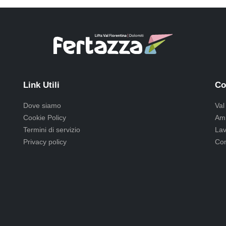
Link Utili
Co
Dove siamo
Val
Cookie Policy
Amm
Termini di servizio
Lav
Privacy policy
Com