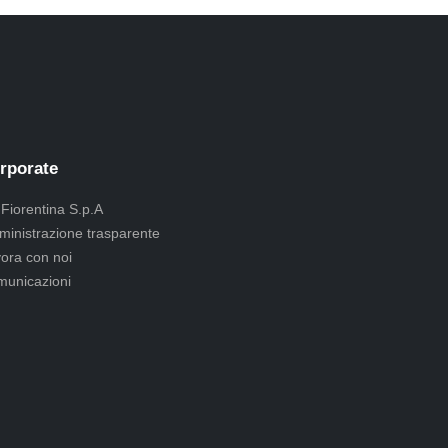
rporate
 Fiorentina S.p.A
inistrazione trasparente
ora con noi
unicazioni